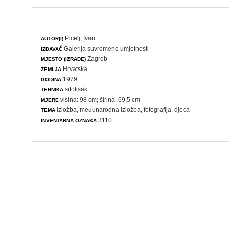
Picelj, Ivan
AUTOR(I)
Galerija suvremene umjetnosti
IZDAVAČ
Zagreb
MJESTO (IZRADE)
Hrvatska
ZEMLJA
1979.
GODINA
sitotisak
TEHNIKA
visina: 98 cm; širina: 69,5 cm
MJERE
izložba
,
međunarodna izložba
,
fotografija
,
djeca
TEMA
3110
INVENTARNA OZNAKA