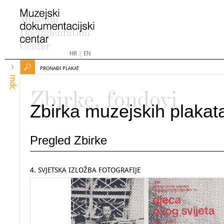
HR
|
EN
PRONAĐI PLAKAT
mdc
Zbirke, fondovi
Zbirka muzejskih plakat
Pregled Zbirke
4. SVJETSKA IZLOŽBA FOTOGRAFIJE