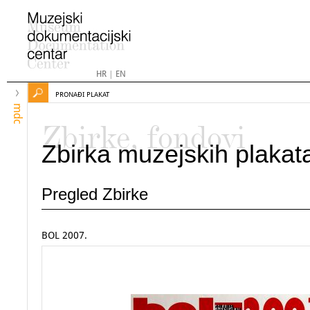
HR
|
EN
PRONAĐI PLAKAT
mdc
Zbirke, fondovi
Zbirka muzejskih plakat
Pregled Zbirke
BOL 2007.