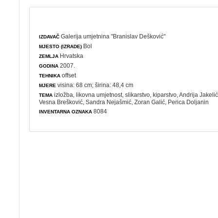
Galerija umjetnina "Branislav Dešković"
IZDAVAČ
Bol
MJESTO (IZRADE)
Hrvatska
ZEMLJA
2007.
GODINA
offset
TEHNIKA
visina: 68 cm; širina: 48,4 cm
MJERE
izložba
,
likovna umjetnost
,
slikarstvo
,
kiparstvo
, Andrija Jakeli
TEMA
Vesna Brešković, Sandra Nejašmić, Zoran Galić, Perica Doljanin
8084
INVENTARNA OZNAKA