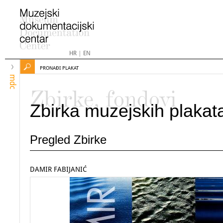
HR
|
EN
PRONAĐI PLAKAT
mdc
Zbirke, fondovi
Zbirka muzejskih plakat
Pregled Zbirke
DAMIR FABIJANIĆ