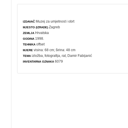
Muzej za umjetnost i obrt
IZDAVAČ
Zagreb
MJESTO (IZRADE)
Hrvatska
ZEMLJA
1998.
GODINA
offset
TEHNIKA
visina: 68 cm; širina: 48 cm
MJERE
izložba
,
fotografija
,
rat
, Damir Fabijanić
TEMA
6079
INVENTARNA OZNAKA