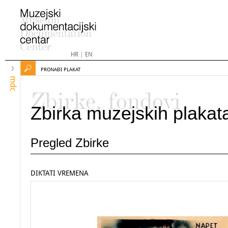
HR
|
EN
PRONAĐI PLAKAT
mdc
Zbirke, fondovi
Zbirka muzejskih plakat
Pregled Zbirke
DIKTATI VREMENA