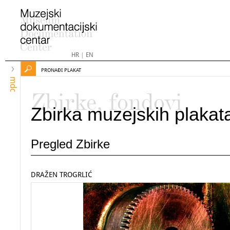
HR
|
EN
PRONAĐI PLAKAT
mdc
Zbirke, fondovi
Zbirka muzejskih plakat
Pregled Zbirke
DRAŽEN TROGRLIĆ