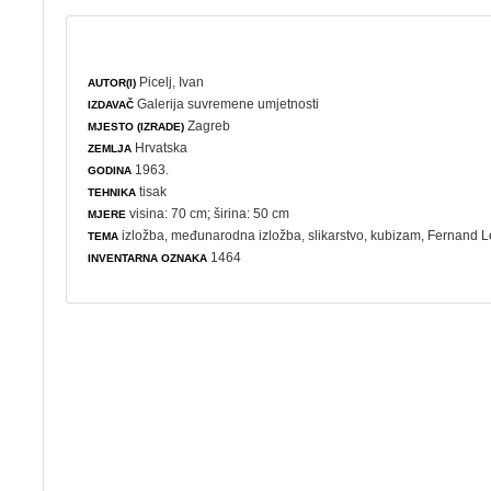
Picelj, Ivan
AUTOR(I)
Galerija suvremene umjetnosti
IZDAVAČ
Zagreb
MJESTO (IZRADE)
Hrvatska
ZEMLJA
1963.
GODINA
tisak
TEHNIKA
visina: 70 cm; širina: 50 cm
MJERE
izložba
,
međunarodna izložba
,
slikarstvo
,
kubizam
, Fernand L
TEMA
1464
INVENTARNA OZNAKA