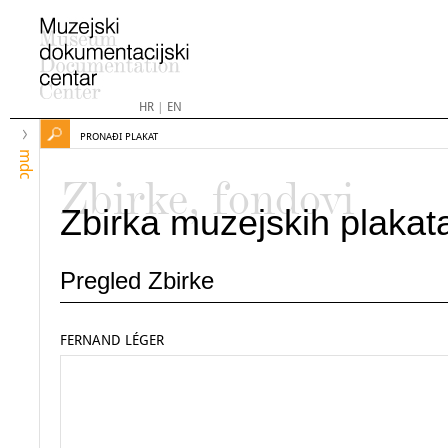
HR
|
EN
PRONAĐI PLAKAT
mdc
Zbirke, fondovi
Zbirka muzejskih plakat
Pregled Zbirke
FERNAND LÉGER