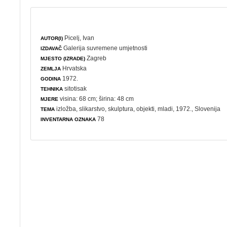
Picelj, Ivan
AUTOR(I)
Galerija suvremene umjetnosti
IZDAVAČ
Zagreb
MJESTO (IZRADE)
Hrvatska
ZEMLJA
1972.
GODINA
sitotisak
TEHNIKA
visina: 68 cm; širina: 48 cm
MJERE
izložba
,
slikarstvo
,
skulptura
,
objekti
,
mladi
, 1972., Slovenija
TEMA
78
INVENTARNA OZNAKA