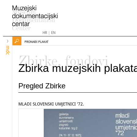
HR
|
EN
PRONAĐI PLAKAT
mdc
Zbirke, fondovi
Zbirka muzejskih plakat
Pregled Zbirke
MLADI SLOVENSKI UMJETNICI '72.