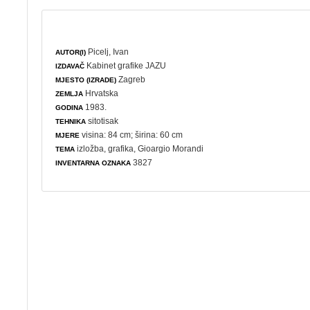
Picelj, Ivan
AUTOR(I)
Kabinet grafike JAZU
IZDAVAČ
Zagreb
MJESTO (IZRADE)
Hrvatska
ZEMLJA
1983.
GODINA
sitotisak
TEHNIKA
visina: 84 cm; širina: 60 cm
MJERE
izložba
,
grafika
, Gioargio Morandi
TEMA
3827
INVENTARNA OZNAKA