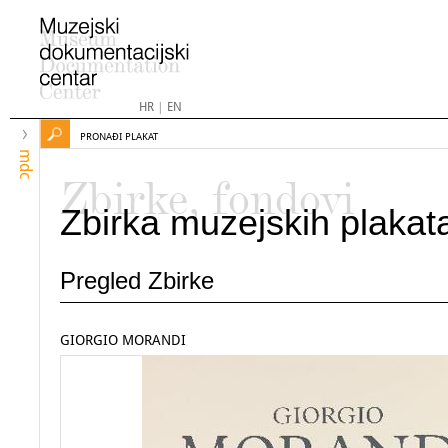
HR
|
EN
PRONAĐI PLAKAT
mdc
Zbirke, fondovi
Zbirka muzejskih plakat
Pregled Zbirke
GIORGIO MORANDI