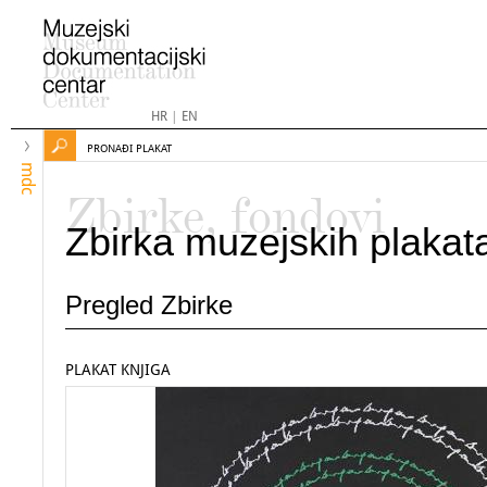
HR
|
EN
PRONAĐI PLAKAT
mdc
Zbirke, fondovi
Zbirka muzejskih plakat
Pregled Zbirke
PLAKAT KNJIGA