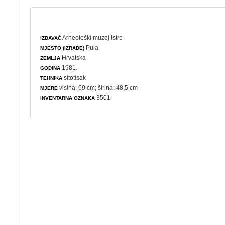
Arheološki muzej Istre
IZDAVAČ
Pula
MJESTO (IZRADE)
Hrvatska
ZEMLJA
1981.
GODINA
sitotisak
TEHNIKA
visina: 69 cm; širina: 48,5 cm
MJERE
3501
INVENTARNA OZNAKA