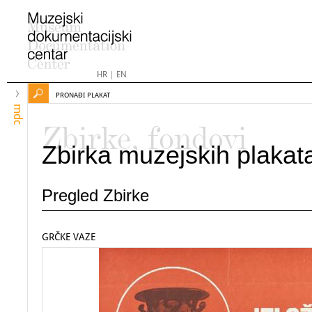
HR
|
EN
PRONAĐI PLAKAT
mdc
Zbirke, fondovi
Zbirka muzejskih plakat
Pregled Zbirke
GRČKE VAZE