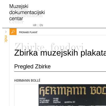
HR
|
EN
PRONAĐI PLAKAT
mdc
Zbirke, fondovi
Zbirka muzejskih plakat
Pregled Zbirke
HERMANN BOLLÉ