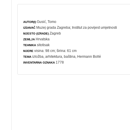
Gusić, Tomo
AUTOR(I)
Muzej grada Zagreba
;
Institut za povijest umjetnosti
IZDAVAČ
Zagreb
MJESTO (IZRADE)
Hrvatska
ZEMLJA
sitotisak
TEHNIKA
visina: 98 cm; širina: 61 cm
MJERE
izložba
,
arhitektura
,
baština
, Hermann Bollé
TEMA
1778
INVENTARNA OZNAKA