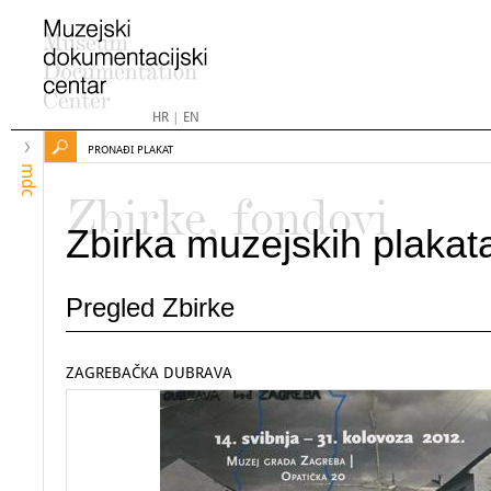
HR
|
EN
PRONAĐI PLAKAT
mdc
Zbirke, fondovi
Zbirka muzejskih plakat
Pregled Zbirke
ZAGREBAČKA DUBRAVA