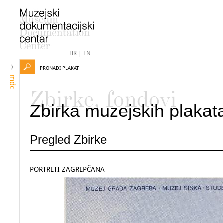
HR
|
EN
PRONAĐI PLAKAT
mdc
Zbirke, fondovi
Zbirka muzejskih plakat
Pregled Zbirke
PORTRETI ZAGREPČANA