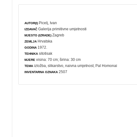
Picelj, Ivan
AUTOR(I)
Galerija primitivne umjetnosti
IZDAVAČ
Zagreb
MJESTO (IZRADE)
Hrvatska
ZEMLJA
1972.
GODINA
sitotisak
TEHNIKA
visina: 70 cm; širina: 30 cm
MJERE
izložba
,
slikarstvo
,
naivna umjetnost
, Pal Homonai
TEMA
2507
INVENTARNA OZNAKA