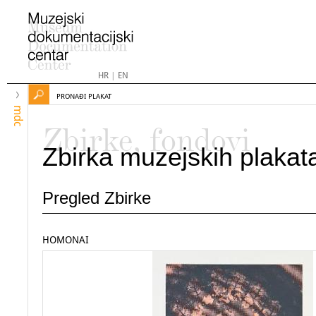
HR
|
EN
PRONAĐI PLAKAT
mdc
Zbirke, fondovi
Zbirka muzejskih plakat
Pregled Zbirke
HOMONAI