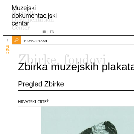
HR
|
EN
PRONAĐI PLAKAT
mdc
Zbirke, fondovi
Zbirka muzejskih plakat
Pregled Zbirke
HRVATSKI CRTEŽ