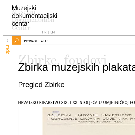
HR
|
EN
PRONAĐI PLAKAT
mdc
Zbirke, fondovi
Zbirka muzejskih plakat
Pregled Zbirke
HRVATSKO KIPARSTVO XIX. I XX. STOLJEĆA U UMJETNIČKOJ F