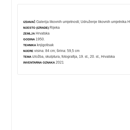
Galerija likovnih umjetnosti
;
Udruženje likovnih umjetnika H
IZDAVAČ
Rijeka
MJESTO (IZRADE)
Hrvatska
ZEMLJA
1950.
GODINA
knjigotisak
TEHNIKA
visina: 84 cm; širina: 59,5 cm
MJERE
izložba
,
skulptura
,
fotografija
, 19. st., 20. st., Hrvatska
TEMA
2021
INVENTARNA OZNAKA