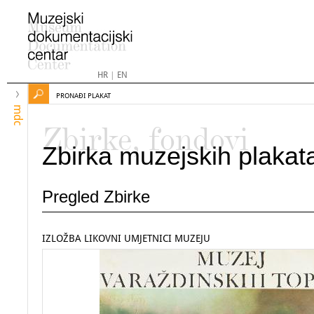
HR
|
EN
PRONAĐI PLAKAT
mdc
Zbirke, fondovi
Zbirka muzejskih plakat
Pregled Zbirke
IZLOŽBA LIKOVNI UMJETNICI MUZEJU