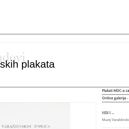
ndovi
skih plakata
Plakati MDC-a 
Online galerija -
VIDI I ...
Muzej Varaždinsk