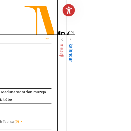
muzeji
kalendar
za Međunarodni dan muzeja
 izložbe
ih Toplica
(9) >