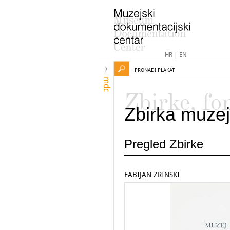
HR
|
EN
PRONAĐI PLAKAT
mdc
Zbirke, fo
Zbirka muzej
Pregled Zbirke
FABIJAN ZRINSKI