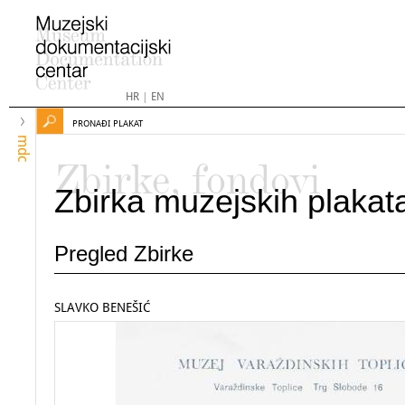
HR
|
EN
PRONAĐI PLAKAT
mdc
Zbirke, fondovi
Zbirka muzejskih plakat
Pregled Zbirke
SLAVKO BENEŠIĆ