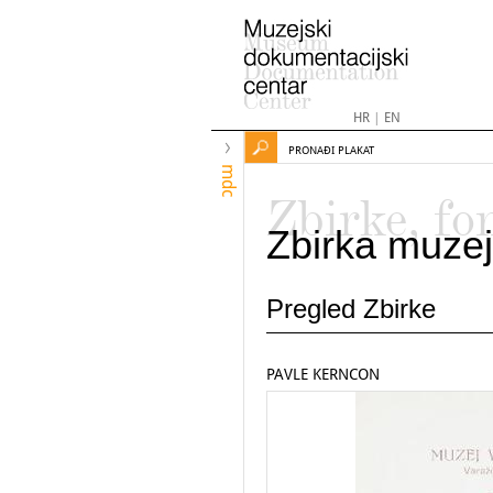
HR
|
EN
PRONAĐI PLAKAT
mdc
Zbirke, fo
Zbirka muzej
Pregled Zbirke
PAVLE KERNCON