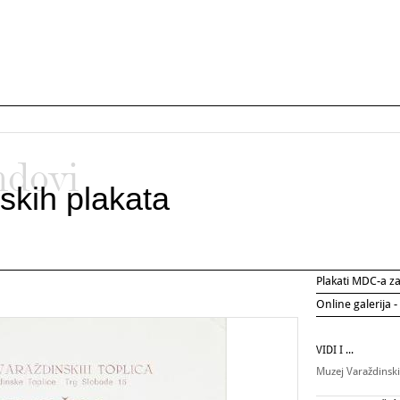
ndovi
skih plakata
Plakati MDC-a 
Online galerija -
VIDI I ...
Muzej Varaždinsk