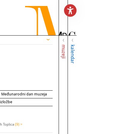
muzeji
kalendar
za Međunarodni dan muzeja
 izložbe
ih Toplica
(9) >