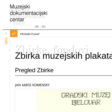
HR
|
EN
PRONAĐI PLAKAT
mdc
Zbirke, fondovi
Zbirka muzejskih plakat
Pregled Zbirke
JAN AMOS KOMENSKY