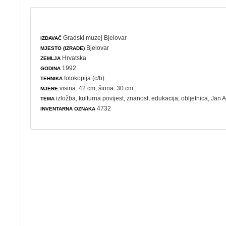
Gradski muzej Bjelovar
IZDAVAČ
Bjelovar
MJESTO (IZRADE)
Hrvatska
ZEMLJA
1992.
GODINA
fotokopija (c/b)
TEHNIKA
visina: 42 cm; širina: 30 cm
MJERE
izložba
,
kulturna povijest
,
znanost
,
edukacija
,
obljetnica
, Jan
TEMA
4732
INVENTARNA OZNAKA