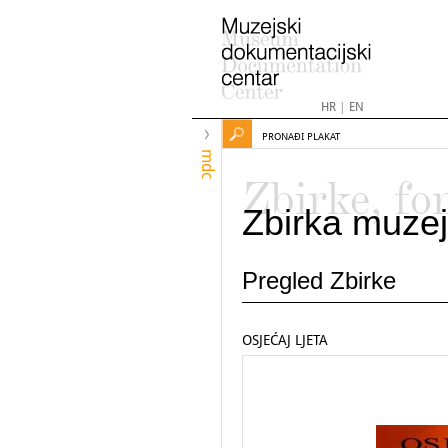
HR
|
EN
PRONAĐI PLAKAT
mdc
Zbirke, fo
Zbirka muzej
Pregled Zbirke
OSJEĆAJ LJETA