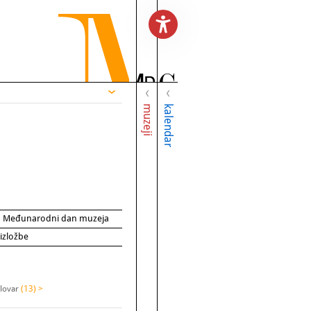
muzeji
kalendar
za Međunarodni dan muzeja
 izložbe
elovar
(13) >