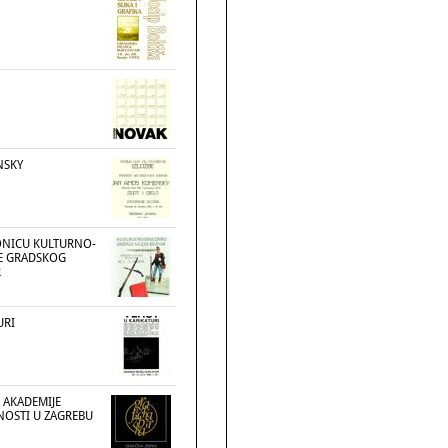
NSKY
ONICU KULTURNO-
KE GRADSKOG
R
URI
 AKADEMIJE
NOSTI U ZAGREBU