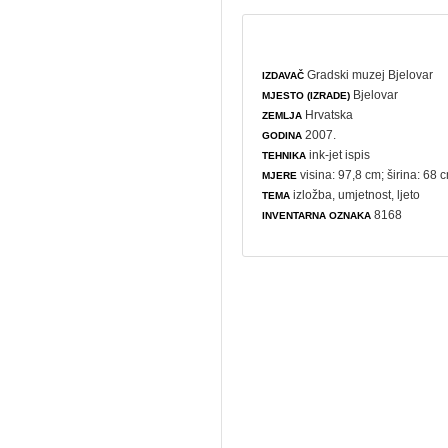
Gradski muzej Bjelovar
IZDAVAČ
Bjelovar
MJESTO (IZRADE)
Hrvatska
ZEMLJA
2007.
GODINA
ink-jet ispis
TEHNIKA
visina: 97,8 cm; širina: 68 
MJERE
izložba
,
umjetnost
,
ljeto
TEMA
8168
INVENTARNA OZNAKA