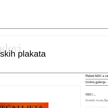
ndovi
skih plakata
Plakati MDC-a 
Online galerija -
VIDI I ...
Gradski muzej Bj