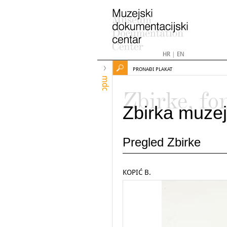
HR
|
EN
PRONAĐI PLAKAT
mdc
Zbirke, fo
Zbirka muzej
Pregled Zbirke
KOPIĆ B.