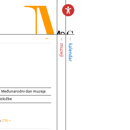
muzeji
kalendar
za Međunarodni dan muzeja
 izložbe
na
(79) >