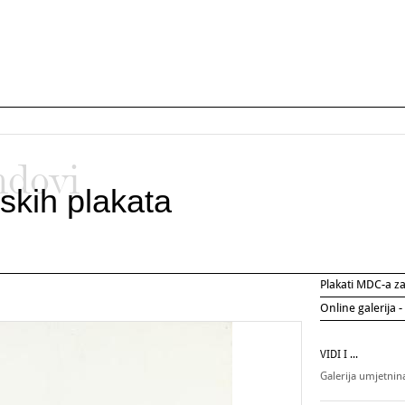
ndovi
skih plakata
Plakati MDC-a 
Online galerija -
VIDI I ...
Galerija umjetni