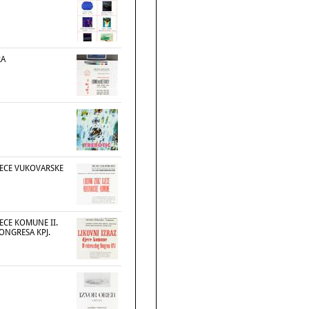
RA
JECE VUKOVARSKE
JECE KOMUNE II.
NGRESA KPJ.