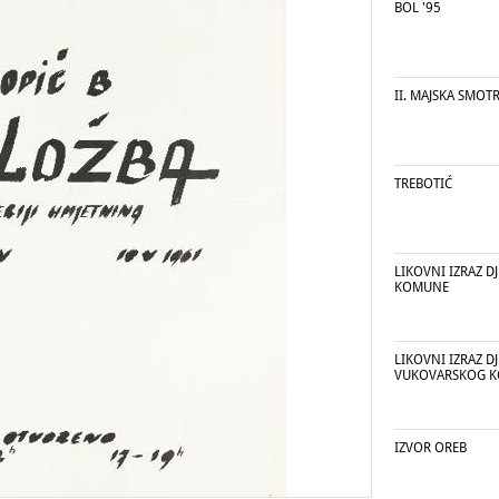
BOL '95
II. MAJSKA SMOT
TREBOTIĆ
LIKOVNI IZRAZ D
KOMUNE
LIKOVNI IZRAZ D
VUKOVARSKOG KO
IZVOR OREB