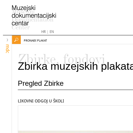
HR
|
EN
PRONAĐI PLAKAT
mdc
Zbirke, fondovi
Zbirka muzejskih plakat
Pregled Zbirke
LIKOVNI ODGOJ U ŠKOLI