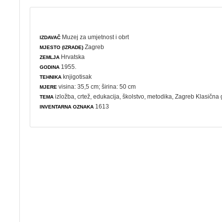
Muzej za umjetnost i obrt
IZDAVAČ
Zagreb
MJESTO (IZRADE)
Hrvatska
ZEMLJA
1955.
GODINA
knjigotisak
TEHNIKA
visina: 35,5 cm; širina: 50 cm
MJERE
izložba
,
crtež
,
edukacija
,
školstvo
,
metodika
, Zagreb Klasična 
TEMA
1613
INVENTARNA OZNAKA