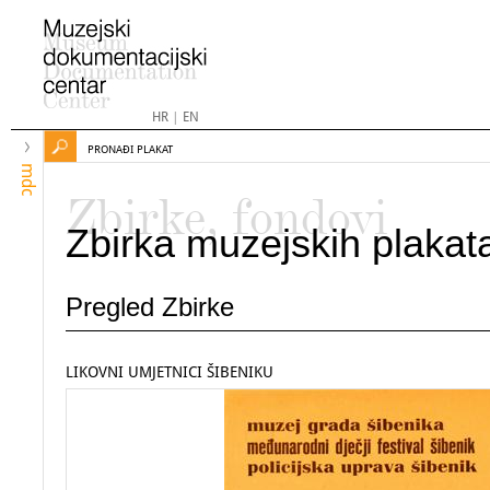
HR
|
EN
PRONAĐI PLAKAT
mdc
Zbirke, fondovi
Zbirka muzejskih plakat
Pregled Zbirke
LIKOVNI UMJETNICI ŠIBENIKU