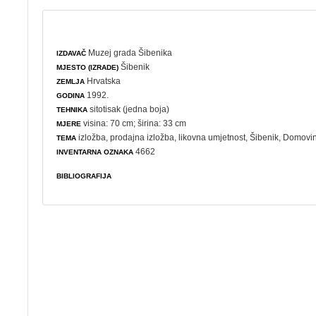
Muzej grada Šibenika
IZDAVAČ
Šibenik
MJESTO (IZRADE)
Hrvatska
ZEMLJA
1992.
GODINA
sitotisak (jedna boja)
TEHNIKA
visina: 70 cm; širina: 33 cm
MJERE
izložba
,
prodajna izložba
,
likovna umjetnost
, Šibenik,
Domovins
TEMA
4662
INVENTARNA OZNAKA
BIBLIOGRAFIJA