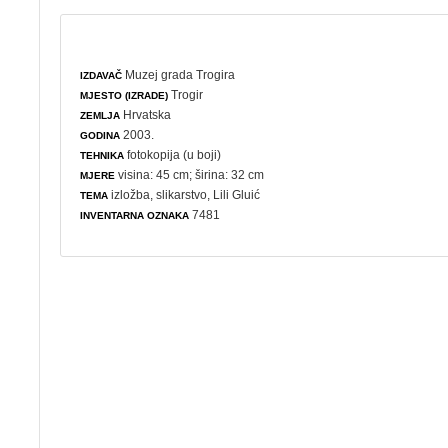
Muzej grada Trogira
IZDAVAČ
Trogir
MJESTO (IZRADE)
Hrvatska
ZEMLJA
2003.
GODINA
fotokopija (u boji)
TEHNIKA
visina: 45 cm; širina: 32 cm
MJERE
izložba
,
slikarstvo
, Lili Gluić
TEMA
7481
INVENTARNA OZNAKA