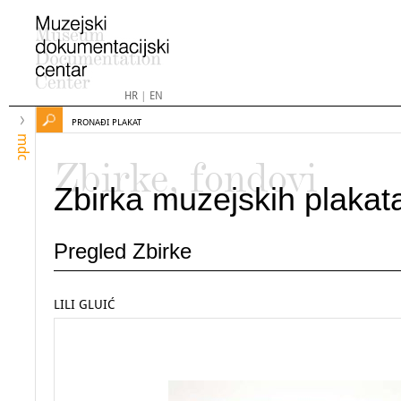
HR
|
EN
PRONAĐI PLAKAT
mdc
Zbirke, fondovi
Zbirka muzejskih plakat
Pregled Zbirke
LILI GLUIĆ