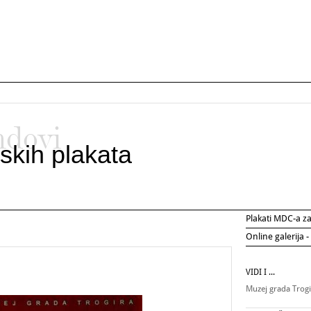
ndovi
skih plakata
Plakati MDC-a 
Online galerija -
VIDI I ...
Muzej grada Trog