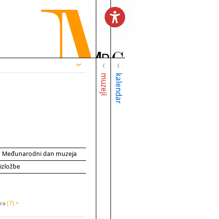
muzeji
kalendar
za Međunarodni dan muzeja
 izložbe
ira
(7) >