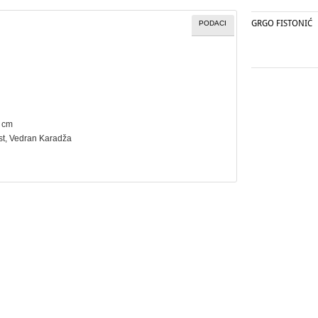
GRGO FISTONIĆ
PODACI
6 cm
st
, Vedran Karadža