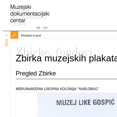
HR
|
EN
PRONAĐI PLAKAT
mdc
Zbirke, fondovi
Zbirka muzejskih plakat
Pregled Zbirke
MEĐUNARODNA LIKOVNA KOLONIJA "KARLOBAG"