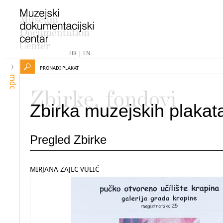
HR
|
EN
PRONAĐI PLAKAT
mdc
Zbirke, fondovi
Zbirka muzejskih plakat
Pregled Zbirke
MIRJANA ZAJEC VULIĆ