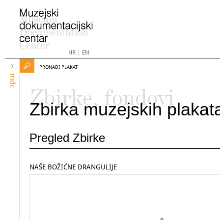
HR
|
EN
PRONAĐI PLAKAT
mdc
Zbirke, fondovi
Zbirka muzejskih plakat
Pregled Zbirke
NAŠE BOŽIĆNE DRANGULIJE