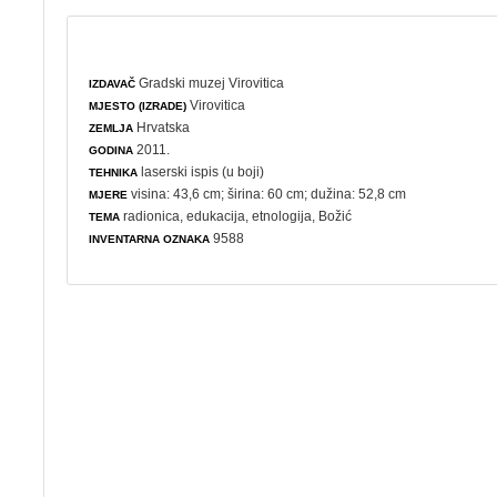
Gradski muzej Virovitica
IZDAVAČ
Virovitica
MJESTO (IZRADE)
Hrvatska
ZEMLJA
2011.
GODINA
laserski ispis (u boji)
TEHNIKA
visina: 43,6 cm; širina: 60 cm; dužina: 52,8 cm
MJERE
radionica
,
edukacija
,
etnologija
,
Božić
TEMA
9588
INVENTARNA OZNAKA