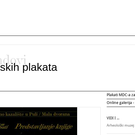
ndovi
skih plakata
Plakati MDC-a 
Online galerija -
VIDI I ...
Arheološki muzej 