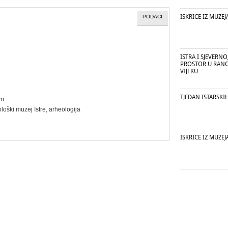
ISKRICE IZ MUZEJ
PODACI
ISTRA I SJEVERN
PROSTOR U RAN
VIJEKU
TJEDAN ISTARSKI
cm
ološki muzej Istre,
arheologija
ISKRICE IZ MUZEJA