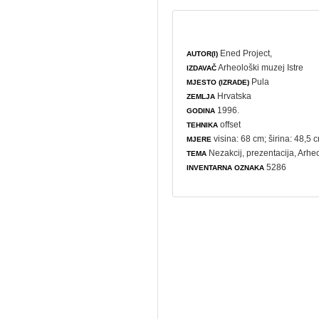
Ened Project,
AUTOR(I)
Arheološki muzej Istre
IZDAVAČ
Pula
MJESTO (IZRADE)
Hrvatska
ZEMLJA
1996.
GODINA
offset
TEHNIKA
visina: 68 cm; širina: 48,5 
MJERE
Nezakcij,
prezentacija
, Arhe
TEMA
5286
INVENTARNA OZNAKA