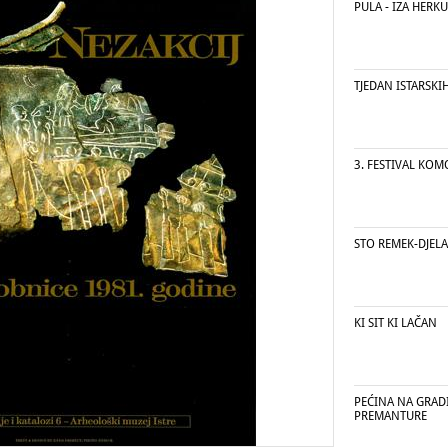
PULA - IZA HERK
TJEDAN ISTARSKI
3. FESTIVAL KO
STO REMEK-DJELA
KI SIT KI LAČAN
PEĆINA NA GRAD
PREMANTURE