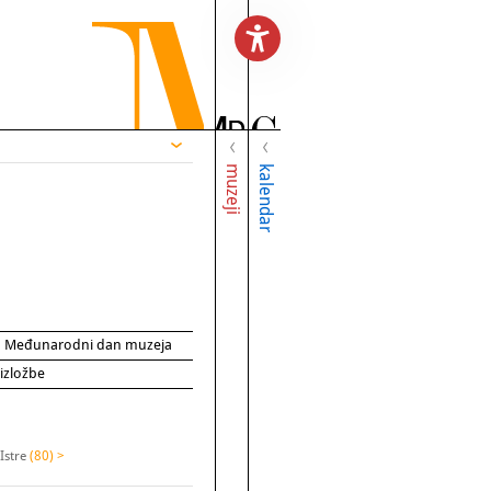
muzeji
kalendar
za Međunarodni dan muzeja
 izložbe
Istre
(80) >