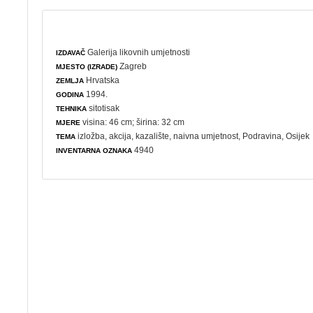
Galerija likovnih umjetnosti
IZDAVAČ
Zagreb
MJESTO (IZRADE)
Hrvatska
ZEMLJA
1994.
GODINA
sitotisak
TEHNIKA
visina: 46 cm; širina: 32 cm
MJERE
izložba
,
akcija
,
kazalište
,
naivna umjetnost
, Podravina, Osijek
TEMA
4940
INVENTARNA OZNAKA