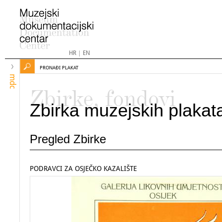
HR
|
EN
PRONAĐI PLAKAT
mdc
Zbirke, fondovi
Zbirka muzejskih plakat
Pregled Zbirke
PODRAVCI ZA OSJEČKO KAZALIŠTE