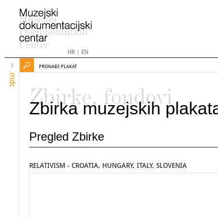
HR
|
EN
PRONAĐI PLAKAT
mdc
Zbirke, fondovi
Zbirka muzejskih plakat
Pregled Zbirke
RELATIVISM - CROATIA, HUNGARY, ITALY, SLOVENIA