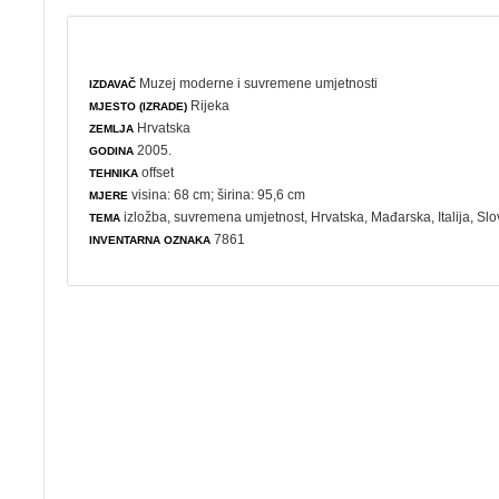
Muzej moderne i suvremene umjetnosti
IZDAVAČ
Rijeka
MJESTO (IZRADE)
Hrvatska
ZEMLJA
2005.
GODINA
offset
TEHNIKA
visina: 68 cm; širina: 95,6 cm
MJERE
izložba
,
suvremena umjetnost
, Hrvatska, Mađarska, Italija, Sl
TEMA
7861
INVENTARNA OZNAKA