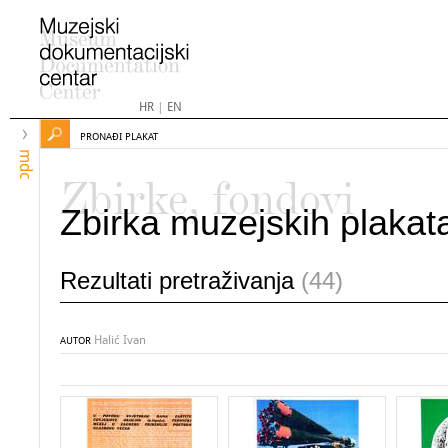
HR
|
EN
PRONAĐI PLAKAT
mdc
Zbirke, fondovi
Zbirka muzejskih plakat
Rezultati pretraživanja
(44)
Halić Ivan
AUTOR