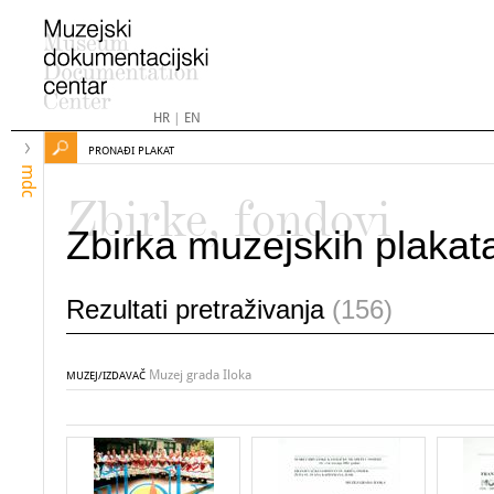
HR
|
EN
PRONAĐI PLAKAT
mdc
Zbirke, fondovi
Zbirka muzejskih plakat
Rezultati pretraživanja
(156)
Muzej grada Iloka
MUZEJ/IZDAVAČ