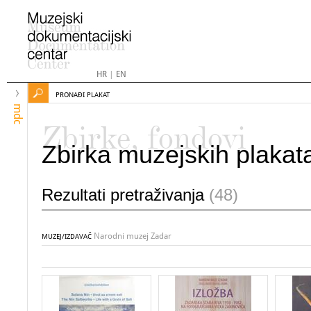
HR
|
EN
PRONAĐI PLAKAT
mdc
Zbirke, fondovi
Zbirka muzejskih plakat
Rezultati pretraživanja
(48)
Narodni muzej Zadar
MUZEJ/IZDAVAČ