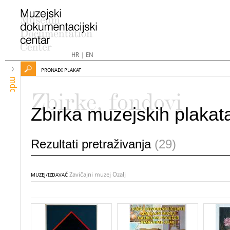
HR
|
EN
PRONAĐI PLAKAT
mdc
Zbirke, fondovi
Zbirka muzejskih plakat
Rezultati pretraživanja
(29)
Zavičajni muzej Ozalj
MUZEJ/IZDAVAČ