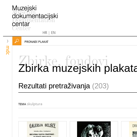
HR
|
EN
PRONAĐI PLAKAT
mdc
Zbirke, fondovi
Zbirka muzejskih plakat
Rezultati pretraživanja
(203)
skulptura
TEMA