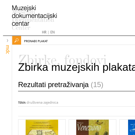
HR
|
EN
PRONAĐI PLAKAT
mdc
Zbirke, fondovi
Zbirka muzejskih plakat
Rezultati pretraživanja
(15)
društvena zajednica
TEMA