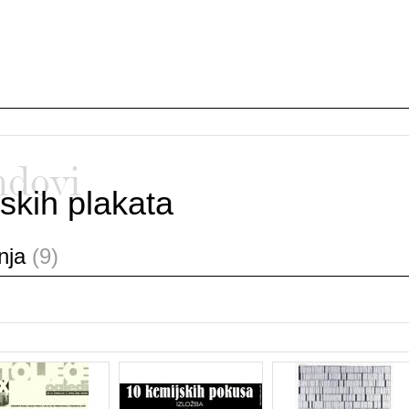
ndovi
skih plakata
anja
(9)