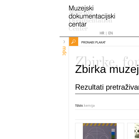
HR
|
EN
PRONAĐI PLAKAT
mdc
Zbirke, fo
Zbirka muzej
Rezultati pretraživ
kemija
TEMA