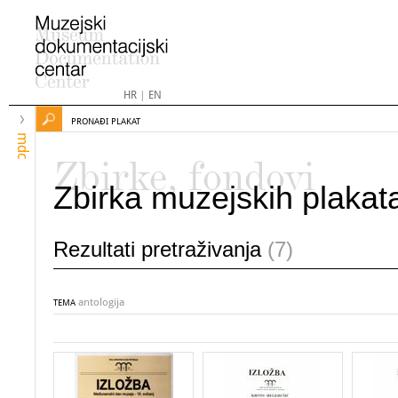
HR
|
EN
PRONAĐI PLAKAT
mdc
Zbirke, fondovi
Zbirka muzejskih plakat
Rezultati pretraživanja
(7)
antologija
TEMA