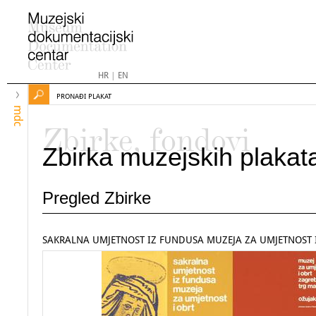
HR
|
EN
PRONAĐI PLAKAT
mdc
Zbirke, fondovi
Zbirka muzejskih plakat
Pregled Zbirke
SAKRALNA UMJETNOST IZ FUNDUSA MUZEJA ZA UMJETNOST 