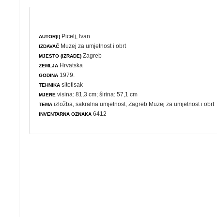
Picelj, Ivan
AUTOR(I)
Muzej za umjetnost i obrt
IZDAVAČ
Zagreb
MJESTO (IZRADE)
Hrvatska
ZEMLJA
1979.
GODINA
sitotisak
TEHNIKA
visina: 81,3 cm; širina: 57,1 cm
MJERE
izložba
,
sakralna umjetnost
, Zagreb Muzej za umjetnost i obrt
TEMA
6412
INVENTARNA OZNAKA