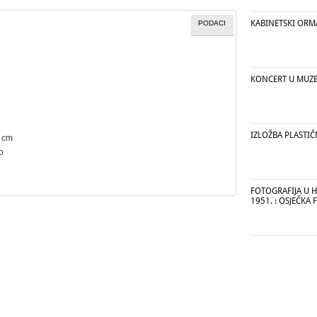
KABINETSKI ORM
PODACI
KONCERT U MUZE
IZLOŽBA PLASTIČ
8 cm
vo
FOTOGRAFIJA U H
1951. : OSJEČKA