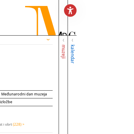
muzeji
kalendar
za Međunarodni dan muzeja
 izložbe
t i obrt
(228) >