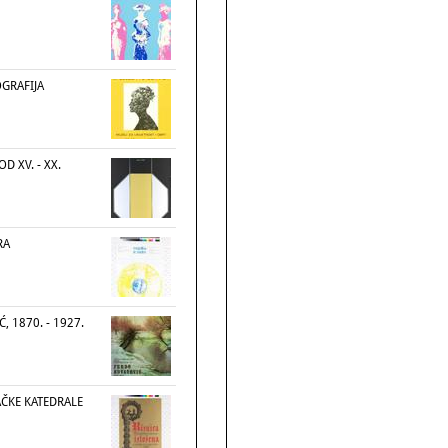
OGRAFIJA
D XV. - XX.
RA
, 1870. - 1927.
AČKE KATEDRALE