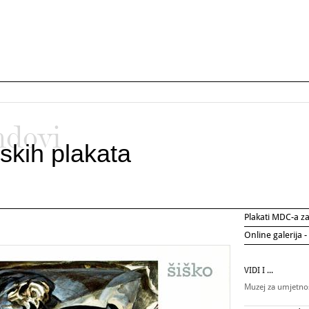
ndovi
skih plakata
Plakati MDC-a 
Online galerija -
VIDI I ...
Muzej za umjetnos