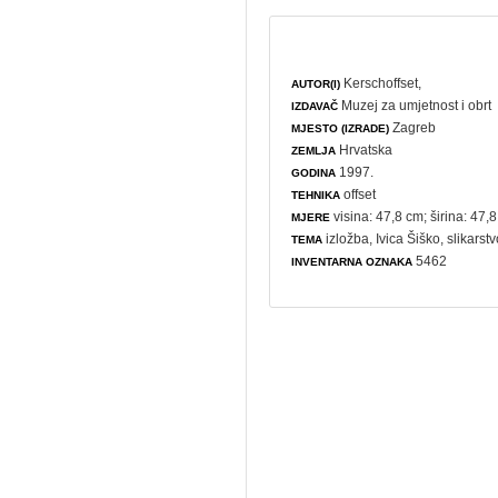
Kerschoffset,
AUTOR(I)
Muzej za umjetnost i obrt
IZDAVAČ
Zagreb
MJESTO (IZRADE)
Hrvatska
ZEMLJA
1997.
GODINA
offset
TEHNIKA
visina: 47,8 cm; širina: 47,
MJERE
izložba
, Ivica Šiško,
slikarst
TEMA
5462
INVENTARNA OZNAKA