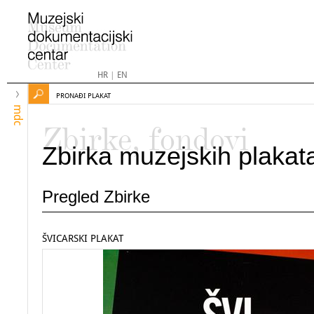
HR
|
EN
PRONAĐI PLAKAT
mdc
Zbirke, fondovi
Zbirka muzejskih plakat
Pregled Zbirke
ŠVICARSKI PLAKAT