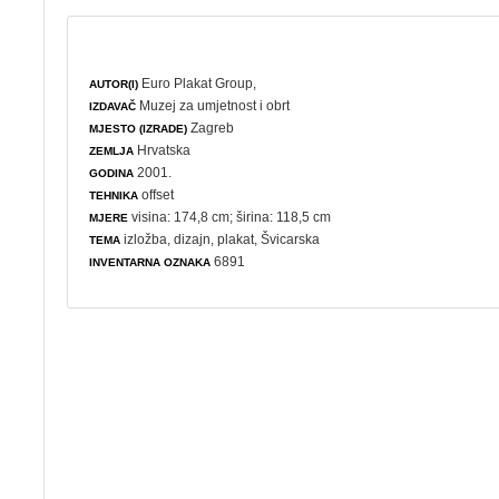
Euro Plakat Group,
AUTOR(I)
Muzej za umjetnost i obrt
IZDAVAČ
Zagreb
MJESTO (IZRADE)
Hrvatska
ZEMLJA
2001.
GODINA
offset
TEHNIKA
visina: 174,8 cm; širina: 118,5 cm
MJERE
izložba
,
dizajn
,
plakat
, Švicarska
TEMA
6891
INVENTARNA OZNAKA