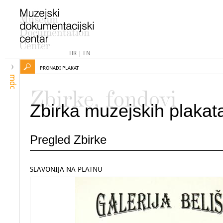
HR
|
EN
PRONAĐI PLAKAT
mdc
Zbirke, fondovi
Zbirka muzejskih plakat
Pregled Zbirke
SLAVONIJA NA PLATNU