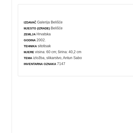
Galerija Belišće
IZDAVAČ
Belišće
MJESTO (IZRADE)
Hrvatska
ZEMLJA
2002.
GODINA
sitotisak
TEHNIKA
visina: 60 cm; širina: 40,2 cm
MJERE
izložba
,
slikarstvo
, Antun Sabo
TEMA
7147
INVENTARNA OZNAKA