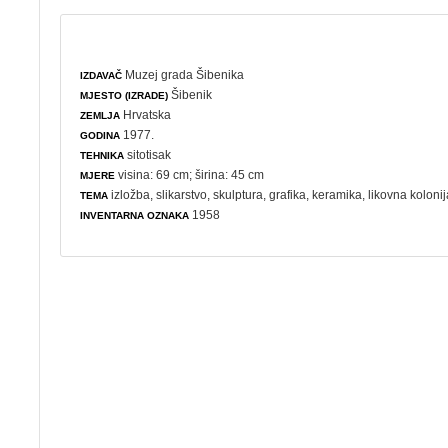
Muzej grada Šibenika
IZDAVAČ
Šibenik
MJESTO (IZRADE)
Hrvatska
ZEMLJA
1977.
GODINA
sitotisak
TEHNIKA
visina: 69 cm; širina: 45 cm
MJERE
izložba
,
slikarstvo
,
skulptura
,
grafika
,
keramika
,
likovna kolonij
TEMA
1958
INVENTARNA OZNAKA