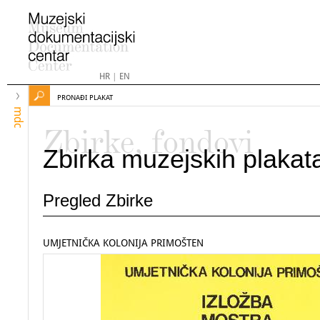
HR
|
EN
PRONAĐI PLAKAT
mdc
Zbirke, fondovi
Zbirka muzejskih plakat
Pregled Zbirke
UMJETNIČKA KOLONIJA PRIMOŠTEN