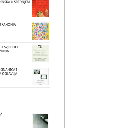
DINSKA U SREDNJEM
STRAHONJA
LO SVJEDOCI
ŽDINA
OGNANICA I
A OGLAVLJA
IĆ