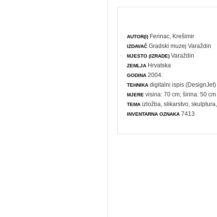
Ferinac, Krešimir
AUTOR(I)
Gradski muzej Varaždin
IZDAVAČ
Varaždin
MJESTO (IZRADE)
Hrvatska
ZEMLJA
2004.
GODINA
digitalni ispis (DesignJet)
TEHNIKA
visina: 70 cm; širina: 50 cm
MJERE
izložba
,
slikarstvo
,
skulptura
TEMA
7413
INVENTARNA OZNAKA