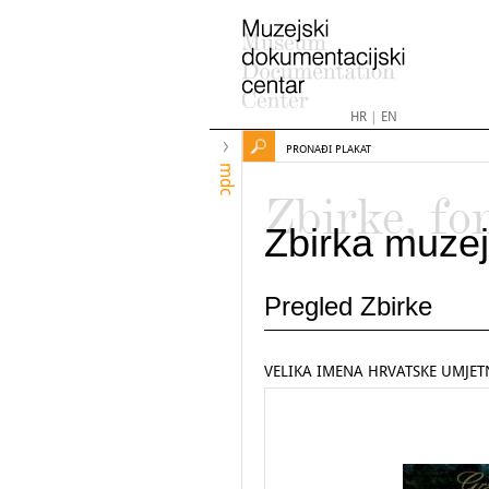
HR
|
EN
PRONAĐI PLAKAT
mdc
Zbirke, fo
Zbirka muzej
Pregled Zbirke
VELIKA IMENA HRVATSKE UMJETN