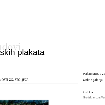
ndovi
skih plakata
Plakati MDC-a 
OSTI XX. STOLJEĆA
Online galerija -
VIDI I ...
Gradski muzej Va