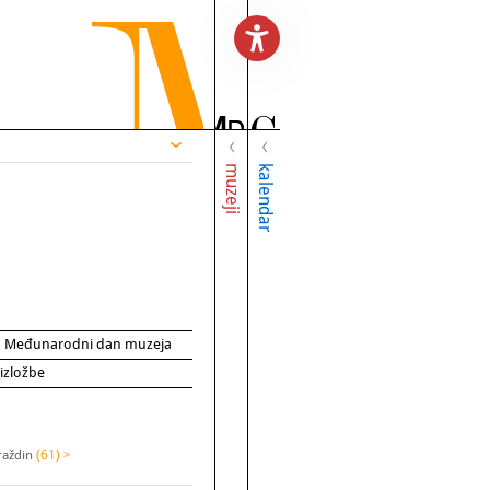
muzeji
kalendar
za Međunarodni dan muzeja
 izložbe
raždin
(61) >