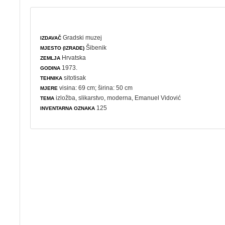
Gradski muzej
IZDAVAČ
Šibenik
MJESTO (IZRADE)
Hrvatska
ZEMLJA
1973.
GODINA
sitotisak
TEHNIKA
visina: 69 cm; širina: 50 cm
MJERE
izložba
,
slikarstvo
,
moderna
, Emanuel Vidović
TEMA
125
INVENTARNA OZNAKA