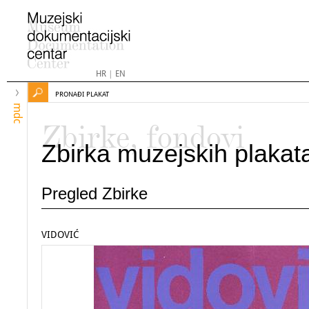
HR
|
EN
PRONAĐI PLAKAT
mdc
Zbirke, fondovi
Zbirka muzejskih plakat
Pregled Zbirke
VIDOVIĆ