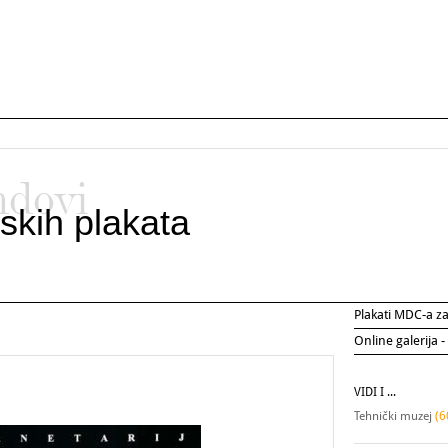
ndovi
skih plakata
Plakati MDC-a 
Online galerija -
VIDI I ...
Tehnički muzej
(6