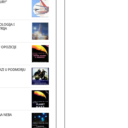
URY"
OLOGIJA I
RIJA
 OPOZICIJI
AZI U PODMORJU
GA NEBA