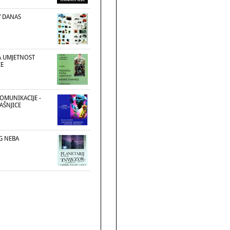
/ DANAS
A UMJETNOST
CE
OMUNIKACIJE -
AŠNJICE
G NEBA