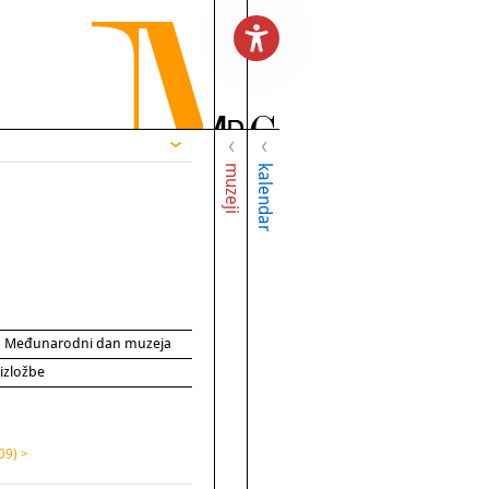
muzeji
kalendar
za Međunarodni dan muzeja
 izložbe
09) >