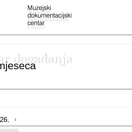
ar događanja
mjeseca
26.