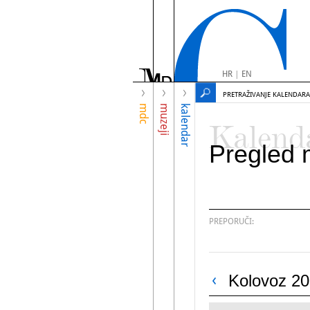
HR
|
EN
PRETRAŽIVANJE KALENDARA
mdc
muzeji
kalendar
Kalend
Pregled 
PREPORUČI:
Kolovoz 20